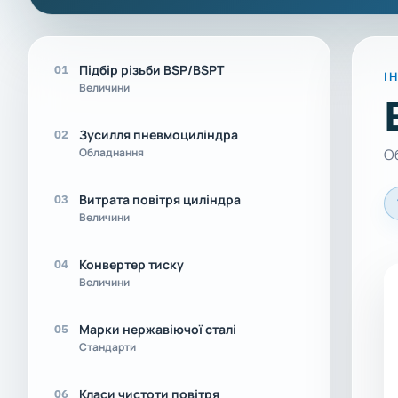
Підбір різьби BSP/BSPT
01
І
Величини
Зусилля пневмоциліндра
02
Об
Обладнання
Витрата повітря циліндра
03
Величини
Конвертер тиску
04
Величини
Марки нержавіючої сталі
05
Стандарти
Класи чистоти повітря
06