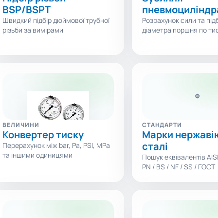
BSP/BSPT
пневмоциліндр
Швидкий підбір дюймової трубної
Розрахунок сили та під
різьби за вимірами
діаметра поршня по ти
⚙
ВЕЛИЧИНИ
СТАНДАРТИ
Конвертер тиску
Марки нержаві
сталі
Перерахунок між bar, Pa, PSI, MPa
та іншими одиницями
Пошук еквівалентів AISI 
PN / BS / NF / SS / ГОСТ