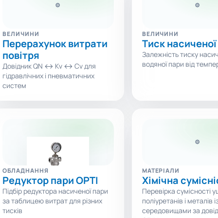
⚙
⚙
ВЕЛИЧИНИ
ВЕЛИЧИНИ
Перерахунок витрати
Тиск насиченої
повітря
Залежність тиску наси
водяної пари від темпе
Довідник QN ↔ Kv ↔ Cv для
гідравлічних і пневматичних
систем
⚙
ОБЛАДНАННЯ
МАТЕРІАЛИ
Редуктор пари OPTI
Хімічна сумісні
Підбір редуктора насиченої пари
Перевірка сумісності у
за таблицею витрат для різних
поліуретанів і металів і
тисків
середовищами за дові