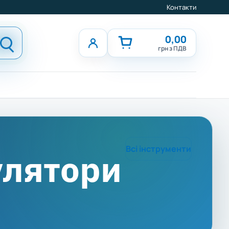
Контакти
0,00
грн з ПДВ
Всі інструменти
улятори