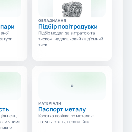
ОБЛАДНАННЯ
 пари
Підбір повітродувки
ченої
Підбір моделі за витратою та
ратури
тиском, надлишковий / від’ємний
тиск
⚙
МАТЕРІАЛИ
сть
Паспорт металу
щільнень,
Коротка довідка по металах:
з хімічними
латунь, сталь, нержавійка
дником