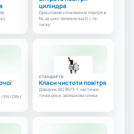
а
циліндра
бір
Орієнтовне споживання повітря в
ску
NL за цикл залежно від D, L та
тиску
СТАНДАРТИ
ючої
Класи чистоти повітря
Довідник ISO 8573-1: частинки,
точка роси, залишкова олива
/ EN / DIN /