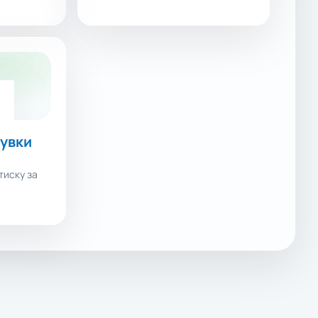
дувки
тиску за