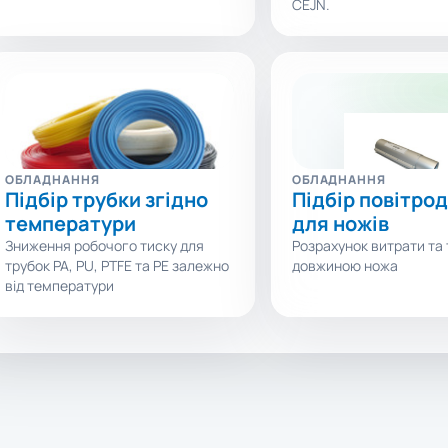
CEJN.
ОБЛАДНАННЯ
ОБЛАДНАННЯ
Підбір трубки згідно
Підбір повітро
температури
для ножів
Зниження робочого тиску для
Розрахунок витрати та 
трубок PA, PU, PTFE та PE залежно
довжиною ножа
від температури