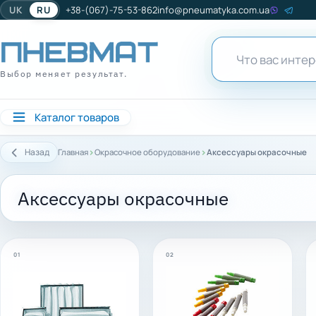
UK
RU
+38-(067)-75-53-862
info@pneumatyka.com.ua
Выбор меняет результат.
Каталог товаров
›
›
Назад
Главная
Окрасочное оборудование
Аксессуары окрасочные
Аксессуары окрасочные
01
02