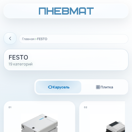
›
Главная
FESTO
Назад
FESTO
19 категорий
Карусель
Плитка
01
02