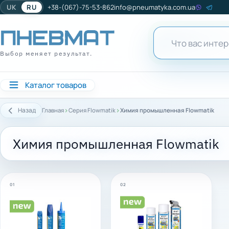
UK
RU
+38-(067)-75-53-862
info@pneumatyka.com.ua
Выбор меняет результат.
Каталог товаров
›
›
Назад
Главная
Серия Flowmatik
Химия промышленная Flowmatik
Химия промышленная Flowmatik
01
02