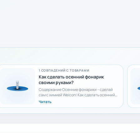
1 СОВПАДЕНИЙ С ТОВАРАМИ
Как сделать осенний фонарик
своими руками?
Содержание Осенние фонарики – сделай
сам с химией Weicon! Как сделать осенний
фонарик своими руками?. Что нам
Читать
понадобится: Инструкция...