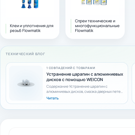
Спреи технические и
Клеи и уплотнения для
многофункциональные
резьб Flowmatik
Flowmatik
ТЕХНИЧЕСКИЙ БЛОГ
1 СОВПАДЕНИЙ С ТОВАРАМИ
Устранение царапин с алюминиевых
дисков с помощью WEICON
Содержание Устранение царапин с
алюминиевых дисков, смазка дверных петель
и многое другое! Уход за автомобилем – как
Читать
это делать прави...