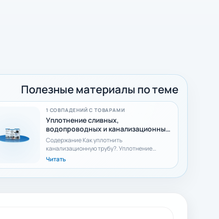
Полезные материалы по теме
1 СОВПАДЕНИЙ С ТОВАРАМИ
Уплотнение сливных,
водопроводных и канализационных
труб
Содержание Как уплотнить
канализационную трубу?. Уплотнение
сливных, водопроводных и канализационных
Читать
труб шаг за шагом.. Износ и корр...