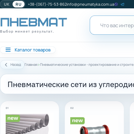
UK
RU
+38-(067)-75-53-862
info@pneumatyka.com.ua
Выбор меняет результат.
Каталог товаров
›
Назад
Главная
Пневматические установки - проектирование и строит
Пневматические сети из углероди
01
02