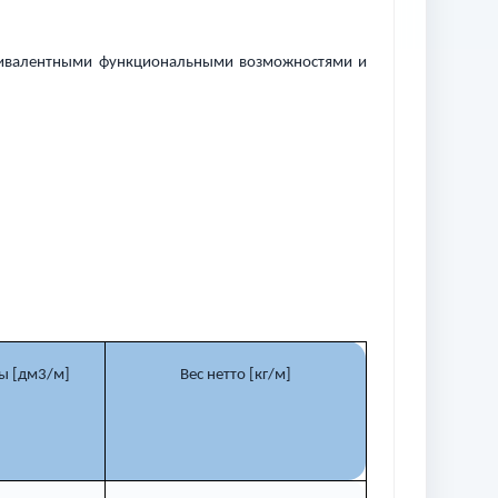
квивалентными функциональными возможностями и
ы [дм3/м]
Вес нетто [кг/м]