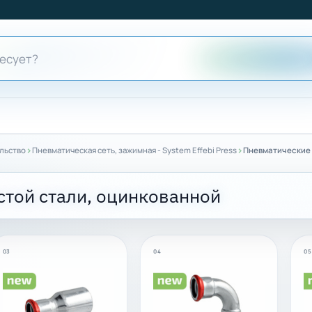
›
›
ельство
Пневматическая сеть, зажимная - System Effebi Press
Пневматические 
стой стали, оцинкованной
03
04
05