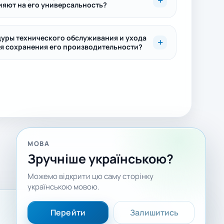
ияют на его универсальность?
уры технического обслуживания и ухода
я сохранения его производительности?
МОВА
Зручніше українською?
Можемо відкрити цю саму сторінку
українською мовою.
Facebook
LinkedIn
YouTube
Перейти
Залишитись