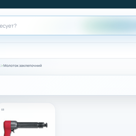
›
к
Молоток заклепочний
03