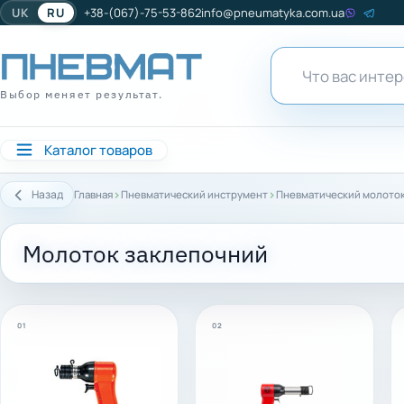
UK
RU
+38-(067)-75-53-862
info@pneumatyka.com.ua
Выбор меняет результат.
Каталог товаров
›
›
Назад
Главная
Пневматический инструмент
Пневматический молото
Молоток заклепочний
01
02