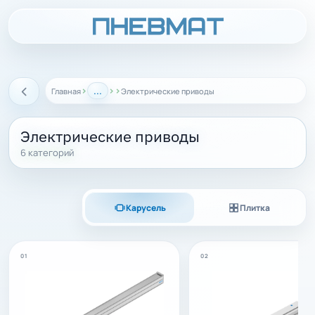
›
...
›
›
Главная
Электрические приводы
Назад
Электрические приводы
6 категорий
Карусель
Плитка
01
02