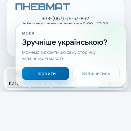
+38-(067)-75-53-862
info@pneumatyka.com.ua
з 9:00 - 17:00
МОВА
Facebook
LinkedIn
YouTube
Зручніше українською?
Доставка і оплата
Політика конфіденційності
Можемо відкрити цю саму сторінку
українською мовою.
Перейти
Залишитись
Каталог
Кошик
Пошук
Оператор