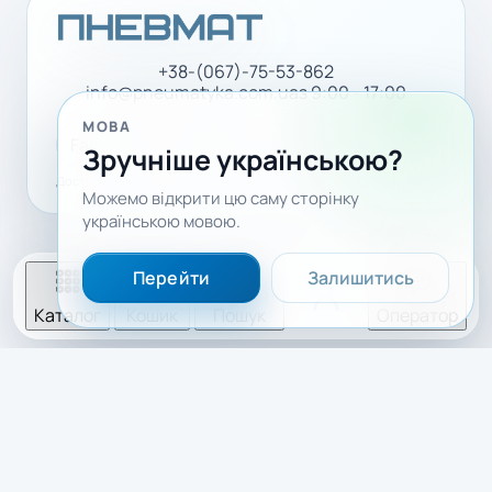
+38-(067)-75-53-862
info@pneumatyka.com.ua
з 9:00 - 17:00
МОВА
Facebook
LinkedIn
YouTube
Зручніше українською?
Доставка і оплата
Політика конфіденційності
Можемо відкрити цю саму сторінку
українською мовою.
Перейти
Залишитись
Каталог
Кошик
Пошук
Оператор