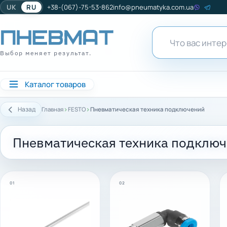
UK
RU
+38-(067)-75-53-862
info@pneumatyka.com.ua
Выбор меняет результат.
Каталог товаров
›
›
Назад
Главная
FESTO
Пневматическая техника подключений
Пневматическая техника подклю
01
02