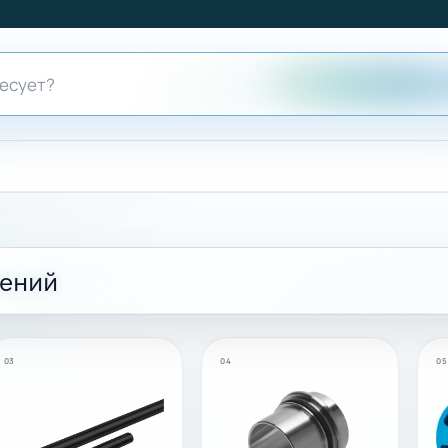
чений
03
04
05