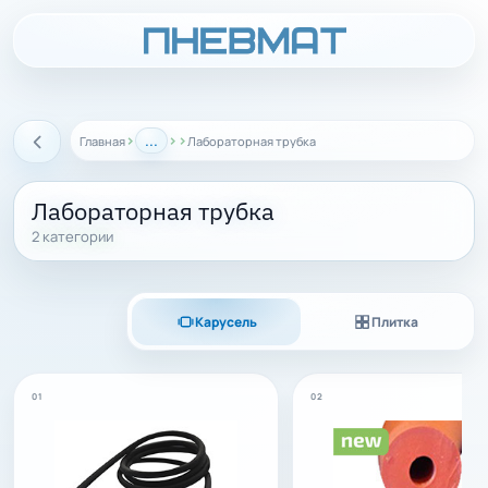
›
...
›
›
Главная
Лабораторная трубка
Назад
Лабораторная трубка
2 категории
Карусель
Плитка
01
02