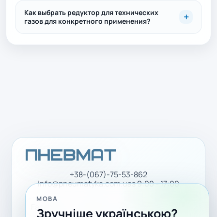
Как выбрать редуктор для технических
газов для конкретного применения?
+38-(067)-75-53-862
info@pneumatyka.com.ua
з 9:00 - 17:00
МОВА
Facebook
LinkedIn
YouTube
Зручніше українською?