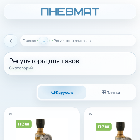
›
...
›
›
Главная
Регуляторы для газов
Назад
Регуляторы для газов
6 категорий
Карусель
Плитка
01
02