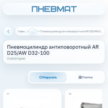
›
...
›
›
Главная
Пневмоцилиндр антиповоротный AR D25/AW D32-100
Назад
Пневмоцилиндр антиповоротный AR
D25/AW D32-100
2 категории
Карусель
Плитка
01
02