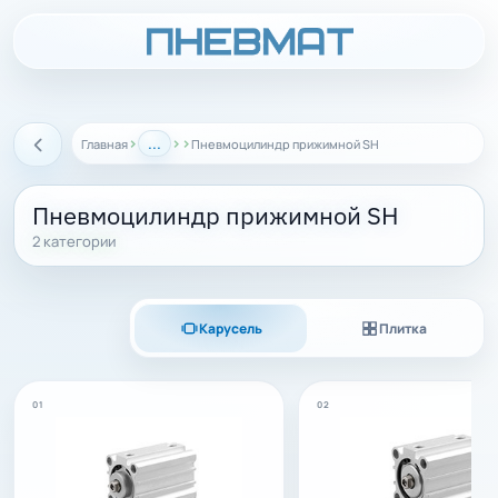
›
...
›
›
Главная
Пневмоцилиндр прижимной SH
Назад
Пневмоцилиндр прижимной SH
2 категории
Карусель
Плитка
01
02