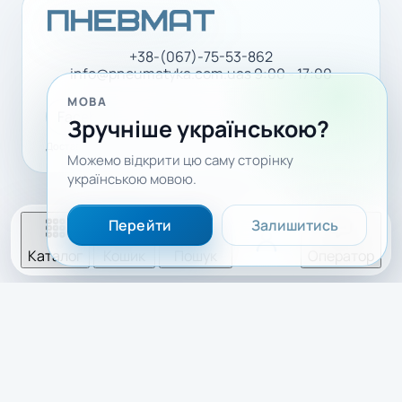
+38-(067)-75-53-862
info@pneumatyka.com.ua
з 9:00 - 17:00
МОВА
Facebook
LinkedIn
YouTube
Зручніше українською?
Доставка і оплата
Політика конфіденційності
Можемо відкрити цю саму сторінку
українською мовою.
Перейти
Залишитись
Каталог
Кошик
Пошук
Оператор