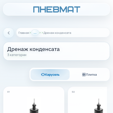
›
...
›
›
Главная
Дренаж конденсата
Назад
Дренаж конденсата
3 категории
Карусель
Плитка
01
02