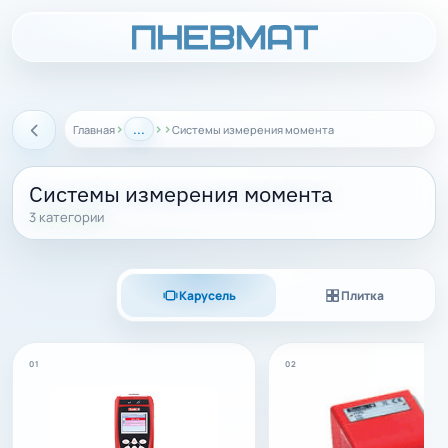
›
...
›
›
Главная
Системы измерения момента
Назад
Системы измерения момента
3 категории
Карусель
Плитка
01
02