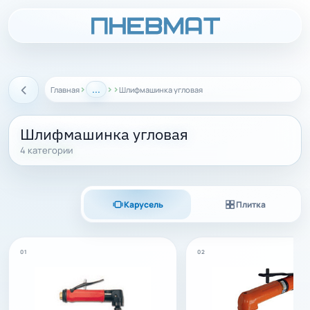
›
...
›
›
Главная
Шлифмашинка угловая
Назад
Шлифмашинка угловая
4 категории
Карусель
Плитка
01
02