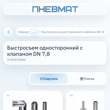
›
...
›
›
Главная
Быстросъем односторонний с клапаном DN 7,8
Назад
Быстросъем односторонний с
клапаном DN 7,8
2 категории
Карусель
Плитка
01
02