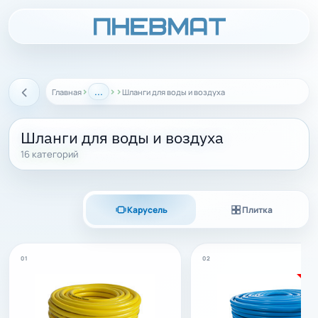
›
...
›
›
Главная
Шланги для воды и воздуха
Назад
Шланги для воды и воздуха
16 категорий
Карусель
Плитка
01
02