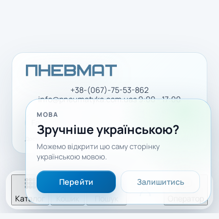
+38-(067)-75-53-862
info@pneumatyka.com.ua
з 9:00 - 17:00
МОВА
Facebook
LinkedIn
YouTube
Зручніше українською?
Доставка і оплата
Політика конфіденційності
Можемо відкрити цю саму сторінку
українською мовою.
Перейти
Залишитись
Каталог
Кошик
Пошук
Оператор