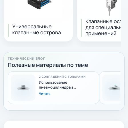
Клапанные остр
Универсальные
для специальны
клапанные острова
применений
ТЕХНИЧЕСКИЙ БЛОГ
Полезные материалы по теме
2 СОВПАДЕНИЙ С ТОВАРАМИ
Использование
пневмоцилиндра в
электрической
Читать
пневматической станции