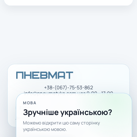
+38-(067)-75-53-862
info@pneumatyka.com.ua
з 9:00 - 17:00
МОВА
Facebook
LinkedIn
YouTube
Зручніше українською?
Доставка і оплата
Політика конфіденційності
Можемо відкрити цю саму сторінку
українською мовою.