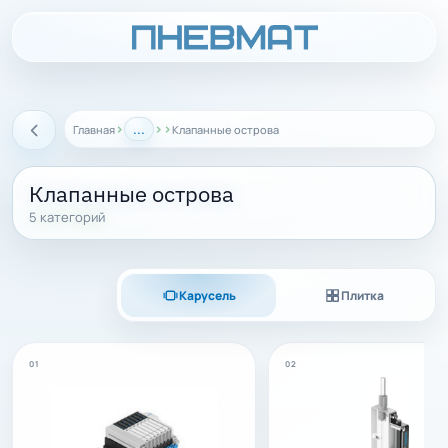
›
...
›
›
Главная
Клапанные острова
Назад
Клапанные острова
5 категорий
Карусель
Плитка
01
02