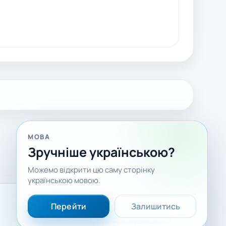
МОВА
Зручніше українською?
Можемо відкрити цю саму сторінку
українською мовою.
Facebook
LinkedIn
YouTube
Перейти
Залишитись
Доставка і оплата
Політика конфіденційності