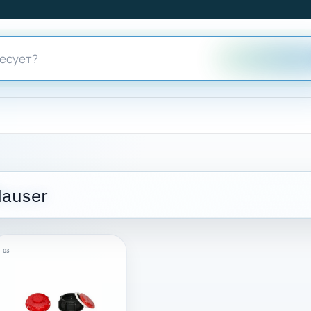
Mauser
03