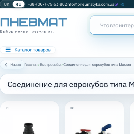
UK
RU
+38-(067)-75-53-862
info@pneumatyka.com.ua
Выбор меняет результат.
Каталог товаров
›
›
Назад
Главная
Быстросъём
Соединение для еврокубов типа Mauser
Соединение для еврокубов типа 
01
02