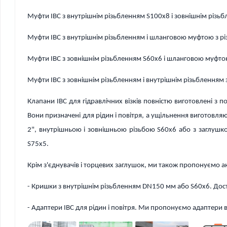
Муфти IBC з внутрішнім різьбленням S100x8 і зовнішнім різь
Муфти IBC з внутрішнім різьбленням і шланговою муфтою з рі
Муфти IBC з зовнішнім різьбленням S60x6 і шланговою муфто
Муфти IBC з зовнішнім різьбленням і внутрішнім різьбленням 
Клапани IBC для гідравлічних візків повністю виготовлені з
Вони призначені для рідин і повітря, а ущільнення виготовл
2", внутрішньою і зовнішньою різьбою S60x6 або з заглуш
S75x5.
Крім з'єднувачів і торцевих заглушок, ми також пропонуємо ак
- Кришки з внутрішнім різьбленням DN150 мм або S60x6. Дост
- Адаптери IBC для рідин і повітря. Ми пропонуємо адаптери