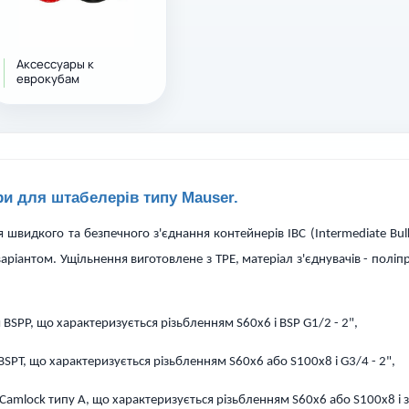
Аксессуары к
еврокубам
ри для штабелерів типу Mauser.
 швидкого та безпечного з'єднання контейнерів IBC (Intermediate Bulk
ріантом. Ущільнення виготовлене з TPE, матеріал з'єднувачів - поліпро
BSPP, що характеризується різьбленням S60x6 і BSP G1/2 - 2",
SPT, що характеризується різьбленням S60x6 або S100x8 і G3/4 - 2",
Camlock типу A, що характеризується різьбленням S60x6 або S100x8 і 