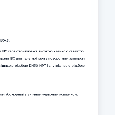
M80x3.
и IBC характеризуються високою хімічною стійкістю.
 крани IBC для палетної тари з поворотним затвором
внішньою різьбою DN50 NPT і внутрішньою різьбою
ром або чорний зі знімним червоним ковпачком.