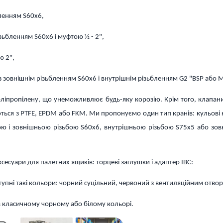
бленням S60x6,
зьбленням S60x6 і муфтою ½ - 2",
ю 2",
з зовнішнім різьбленням S60x6 і внутрішнім різьбленням G2 "BSP або 
 поліпропілену, що унеможливлює будь-яку корозію. Крім того, клапан
яються з PTFE, EPDM або FKM. Ми пропонуємо один тип кранів: кульові
кою і зовнішньою різьбою S60x6, внутрішньою різьбою S75x5 або зо
сесуари для палетних ящиків: торцеві заглушки і адаптер IBC:
упні такі кольори: чорний суцільний, червоний з вентиляційним отво
 в класичному чорному або білому кольорі.