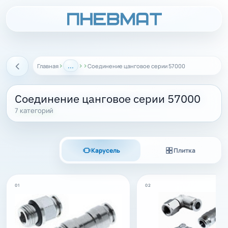
›
...
›
›
Главная
Соединение цанговое серии 57000
Назад
Соединение цанговое серии 57000
7 категорий
Карусель
Плитка
01
02