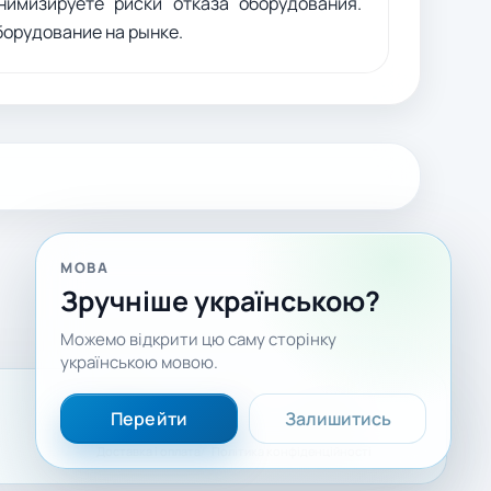
имизируете риски отказа оборудования.
борудование на рынке.
МОВА
Зручніше українською?
Можемо відкрити цю саму сторінку
українською мовою.
Facebook
LinkedIn
YouTube
Перейти
Залишитись
Доставка і оплата
Політика конфіденційності