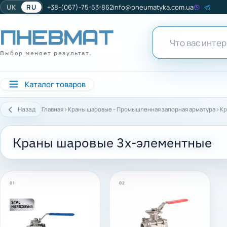
UK
RU
+38-(067)-75-53-862
info@pneumatyka.com.ua
Выбор меняет результат.
Каталог товаров
›
›
Назад
Главная
Краны шаровые - Промышленная запорная арматура
Кр
Краны шаровые 3х-элементные
01
02