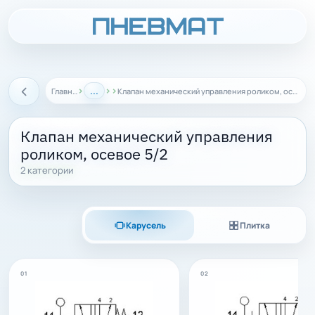
›
...
›
›
Главная
Клапан механический управления роликом, осевое 5/2
Назад
Клапан механический управления
роликом, осевое 5/2
2 категории
Карусель
Плитка
01
02