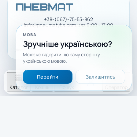
+38-(067)-75-53-862
info@pneumatyka.com.ua
з 9:00 - 17:00
МОВА
Facebook
LinkedIn
YouTube
Зручніше українською?
Доставка і оплата
Політика конфіденційності
Можемо відкрити цю саму сторінку
українською мовою.
Перейти
Залишитись
Каталог
Кошик
Пошук
Оператор