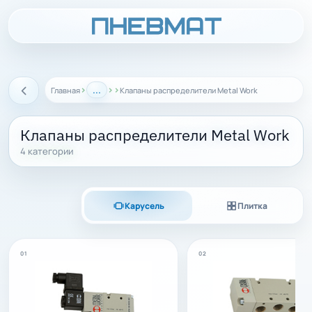
›
...
›
›
Главная
Клапаны распределители Metal Work
Назад
Клапаны распределители Metal Work
4 категории
Карусель
Плитка
01
02