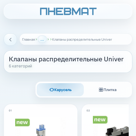
›
...
›
›
Главная
Клапаны распределительные Univer
Назад
Клапаны распределительные Univer
6 категорий
Карусель
Плитка
01
02