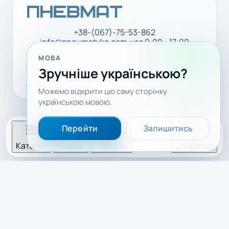
+38-(067)-75-53-862
info@pneumatyka.com.ua
з 9:00 - 17:00
МОВА
Facebook
LinkedIn
YouTube
Зручніше українською?
Доставка і оплата
Політика конфіденційності
Можемо відкрити цю саму сторінку
українською мовою.
Перейти
Залишитись
Каталог
Кошик
Пошук
Оператор