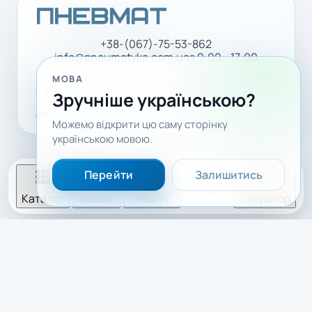
+38-(067)-75-53-862
info@pneumatyka.com.ua
з 9:00 - 17:00
МОВА
Facebook
LinkedIn
YouTube
Зручніше українською?
Доставка і оплата
Політика конфіденційності
Можемо відкрити цю саму сторінку
українською мовою.
Перейти
Залишитись
Каталог
Кошик
Пошук
Оператор