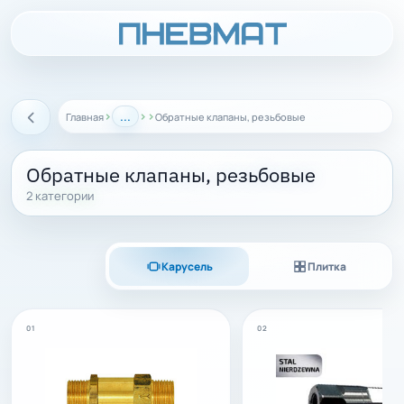
›
...
›
›
Главная
Обратные клапаны, резьбовые
Назад
Обратные клапаны, резьбовые
2 категории
Карусель
Плитка
01
02