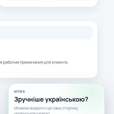
ие рабочие примечания для клиента.
МОВА
Зручніше українською?
Можемо відкрити цю саму сторінку
українською мовою.