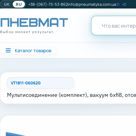
UK
RU
+38-(067)-75-53-862
info@pneumatyka.com.ua
Выбор меняет результат.
Каталог товаров
VT1811-060620
Мультисоединение (комплект), вакуум 6xfi8, отсе