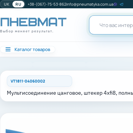
UK
RU
+38-(067)-75-53-862
info@pneumatyka.com.ua
Выбор меняет результат.
Каталог товаров
VT1811-04060002
Мультисоединение цанговое, штекер 4xfi8, полны