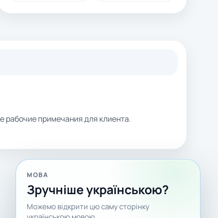
ие рабочие примечания для клиента.
МОВА
Зручніше українською?
Можемо відкрити цю саму сторінку
українською мовою.