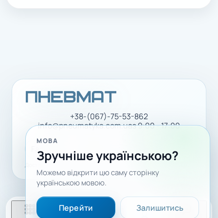
+38-(067)-75-53-862
info@pneumatyka.com.ua
з 9:00 - 17:00
МОВА
Facebook
LinkedIn
YouTube
Зручніше українською?
Доставка і оплата
Політика конфіденційності
Можемо відкрити цю саму сторінку
українською мовою.
Перейти
Залишитись