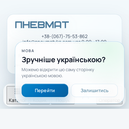
+38-(067)-75-53-862
info@pneumatyka.com.ua
з 9:00 - 17:00
МОВА
Facebook
LinkedIn
YouTube
Зручніше українською?
Доставка і оплата
Політика конфіденційності
Можемо відкрити цю саму сторінку
українською мовою.
Перейти
Залишитись
Каталог
Кошик
Пошук
Оператор