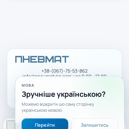
+38-(067)-75-53-862
info@pneumatyka.com.ua
з 9:00 - 17:00
МОВА
Facebook
LinkedIn
YouTube
Зручніше українською?
Доставка і оплата
Політика конфіденційності
Можемо відкрити цю саму сторінку
українською мовою.
Перейти
Залишитись