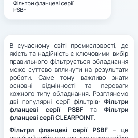
Фільтри фланцеві серії
PSBF
В сучасному світі промисловості, де
якість та надійність є ключовими, вибір
правильного фільтрується обладнання
може суттєво вплинути на результати
роботи. Саме тому важливо знати
основні відмінності та переваги
кожного типу обладнання. Розглянемо
дві популярні серії фільтрів:
Фільтри
фланцеві серії PSBF
та
Фільтри
фланцеві серії CLEARPOINT
.
Фільтри фланцеві серії PSBF
– це
надійний вибір для тих, хто шукає стійке