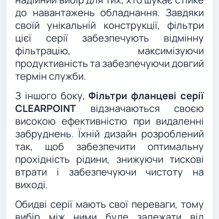
до навантажень обладнання. Завдяки
своїй унікальній конструкції, фільтри
цієї серії забезпечують відмінну
фільтрацію, максимізуючи
продуктивність та забезпечуючи довгий
термін служби.
З іншого боку,
Фільтри фланцеві серії
CLEARPOINT
відзначаються своєю
високою ефективністю при видаленні
забруднень. Їхній дизайн розроблений
так, щоб забезпечити оптимальну
прохідність рідини, знижуючи тискові
втрати і забезпечуючи чистоту на
виході.
Обидві серії мають свої переваги, тому
вибір між ними буде залежати від