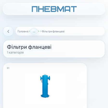
›
...
›
›
Головна
Фільтри фланцеві
Назад
Фільтри фланцеві
1 категорія
01