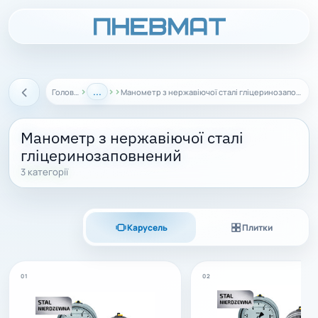
›
...
›
›
Головна
Манометр з нержавіючої сталі гліцеринозаповнений
Назад
Манометр з нержавіючої сталі
гліцеринозаповнений
3 категорії
Карусель
Плитки
01
02