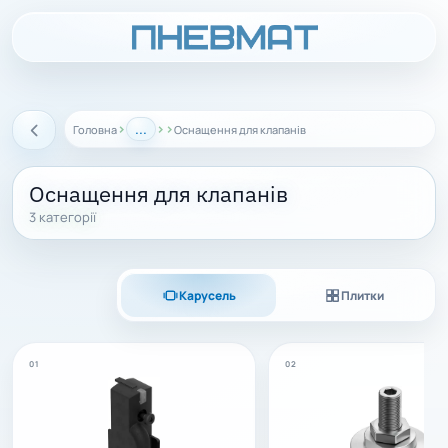
›
...
›
›
Головна
Оснащення для клапанів
Назад
Оснащення для клапанів
3 категорії
Карусель
Плитки
01
02