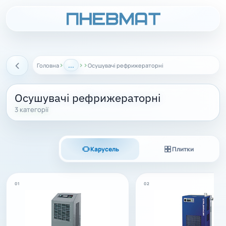
›
...
›
›
Головна
Осушувачі рефрижераторні
Назад
Осушувачі рефрижераторні
3 категорії
Карусель
Плитки
01
02