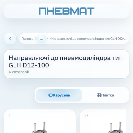
›
...
›
›
Головна
Направляючі до пневмоциліндра тип GLH D12-100
Назад
Направляючі до пневмоциліндра тип
GLH D12-100
4 категорії
Карусель
Плитки
01
02