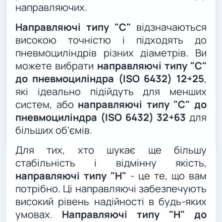
направляючих.
Направляючі типу "C"
відзначаються
високою точністю і підходять до
пневмоциліндрів різних діаметрів. Ви
можете вибрати
направляючі типу "C"
до пневмоциліндра (ISO 6432) 12÷25
,
які ідеально підійдуть для менших
систем, або
направляючі типу "C" до
пневмоциліндра (ISO 6432) 32÷63
для
більших об'ємів.
Для тих, хто шукає ще більшу
стабільність і відмінну якість,
направляючі типу "Н"
- це те, що вам
потрібно. Ці направляючі забезпечують
високий рівень надійності в будь-яких
умовах.
Направляючі типу "Н" до