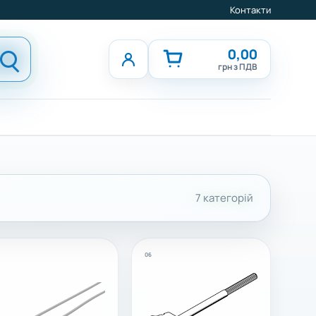
Контакти
0,00
грн з ПДВ
7 категорій
06