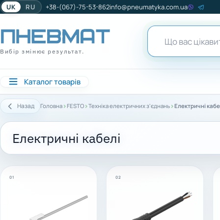
UK
RU
+38-(067)-75-53-862
info@pneumatyka.com.ua
Вибір змінює результат.
Каталог товарів
›
›
›
Назад
Головна
FESTO
Техніка електричних з'єднань
Електричні кабе
Електричні кабелі
01
02