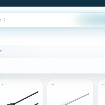
лі
03
04
05