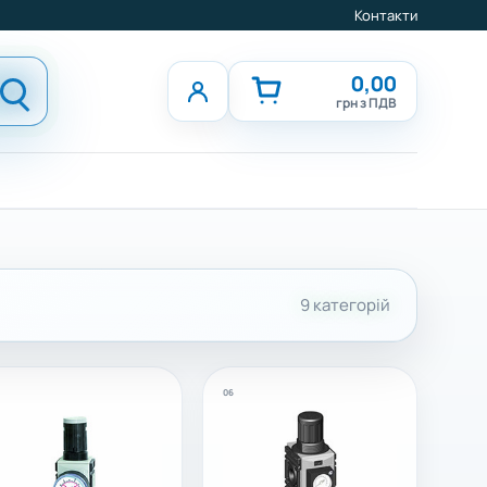
Контакти
0,00
грн з ПДВ
9 категорій
06