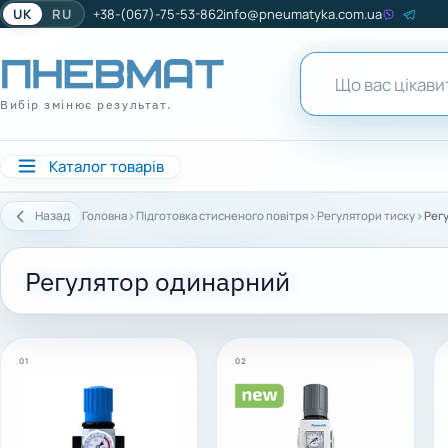
UK
RU
+38-(067)-75-53-862
info@pneumatyka.com.ua
Вибір змінює результат.
Каталог товарів
›
›
›
Назад
Головна
Підготовка стисненого повітря
Регулятори тиску
Рег
Регулятор одинарний
01
02