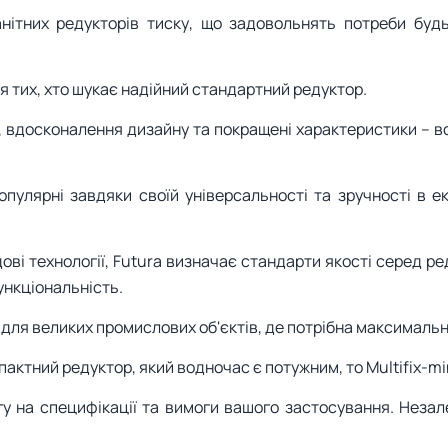
нітних редукторів тиску, що задовольнять потреби буд
ля тих, хто шукає надійний стандартний редуктор.
ії, вдосконалення дизайну та покращені характеристики –
опулярні завдяки своїй універсальності та зручності в е
ові технології, Futura визначає стандарти якості серед ре
ункціональність.
р для великих промислових об'єктів, де потрібна максимальн
пактний редуктор, який водночас є потужним, то Multifix-min
у на специфікації та вимоги вашого застосування. Незал