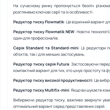
На сучасному ринку пропонується безліч різнома
розглянемо ключові серії та їх особливості:
Редуктор тиску Flowmatik
: Це відмінний варіант д
Редуктор тиску Flowmatik NEW
: Новітні технолог
один для професіоналів.
Серія Standard та Standard-mini
: Ці редуктори п
об'єктів, так і для менших застосувань.
Редуктор тиску серія Futura
: Застосовуючи перед
компактний варіант для тих, хто цінує простоту та ф
Редуктор тиску високої продуктивності
: Це вибі
Редуктор тиску Multifix-mini
: Якщо ви шукаєте ком
Вибираючи редуктор тиску, важливо звернути уваг
оптимальний варіант серед представлених серій.