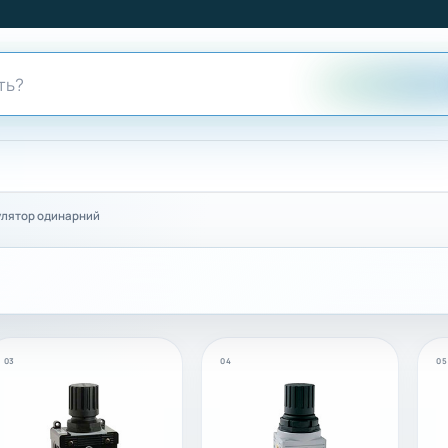
улятор одинарний
03
04
05