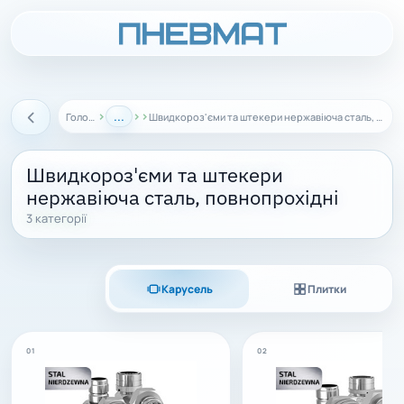
›
...
›
›
Головна
Швидкороз'єми та штекери нержавіюча сталь, повнопрохідні
Назад
Швидкороз'єми та штекери
нержавіюча сталь, повнопрохідні
3 категорії
Карусель
Плитки
01
02