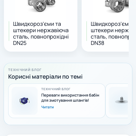
Швидкороз'єми та
Швидкороз'єми т
штекери нержавіюча
штекери нержав
сталь, повнопрохідні
сталь, повнопрох
DN25
DN38
ТЕХНІЧНИЙ БЛОГ
Корисні матеріали по темі
ТЕХНІЧНИЙ БЛОГ
Переваги використання бабін
для змотування шлангів!
Читати