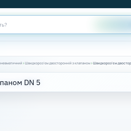
›
›
пневматичний
Швидкороз'єм двосторонній з клапаном
Швидкороз'єм двостор
апаном DN 5