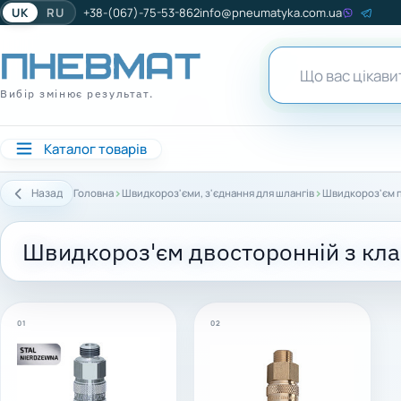
UK
RU
+38-(067)-75-53-862
info@pneumatyka.com.ua
Вибір змінює результат.
Каталог товарів
›
›
Назад
Головна
Швидкороз'єми, з'єднання для шлангів
Швидкороз'єм 
Швидкороз'єм двосторонній з кл
01
02