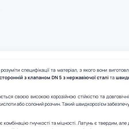
озуміти специфікації та матеріал, з якого вони виготовлен
торонній з клапаном DN 5 з нержавіючої сталі
та
швидк
ється своєю високою корозійною стійкістю та довговічні
 кислоти або солоний розчин. Такий швидкороз'єм забезпеч
 комбінацію гнучкості та міцності. Латунь є твердим, але