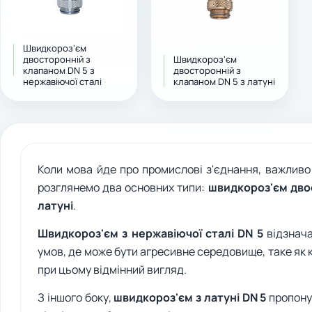
Швидкороз'єм
двосторонній з
Швидкороз'єм
клапаном DN 5 з
двосторонній з
нержавіючої сталі
клапаном DN 5 з латуні
Коли мова йде про промислові з'єднання, важливо р
розглянемо два основних типи:
швидкороз'єм двос
латуні
.
Швидкороз'єм з нержавіючої сталі DN 5
відзнача
умов, де може бути агресивне середовище, таке як
при цьому відмінний вигляд.
З іншого боку,
швидкороз'єм з латуні DN 5
пропонує