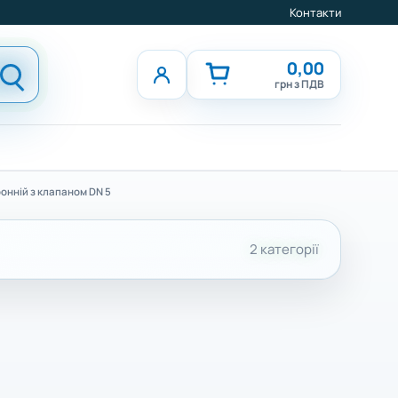
Контакти
0,00
грн з ПДВ
онній з клапаном DN 5
2 категорії