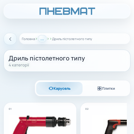
›
...
›
›
Головна
Дриль пістолетного типу
Назад
Дриль пістолетного типу
4 категорії
Карусель
Плитки
01
02