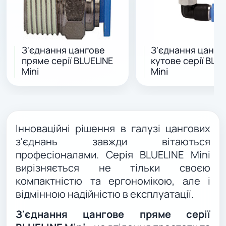
З'єднання цангове
З'єднання цанго
пряме серії BLUELINE
кутове серії BLU
Mini
Mini
Інноваційні рішення в галузі цангових
з'єднань завжди вітаються
професіоналами. Серія BLUELINE Mini
вирізняється не тільки своєю
компактністю та ергономікою, але і
відмінною надійністю в експлуатації.
З'єднання цангове пряме серії