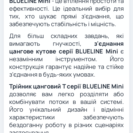
BLUELINE Mini
- це втілення простоти та
ефективності. Це ідеальний вибір для
тих, хто шукає прямі з'єднання, що
забезпечують стабільність і міцність.
Для більш складних завдань, які
вимагають гнучкості,
з'єднання
цангове кутове серії BLUELINE Mini
є
незамінним інструментом. Його
конструкція гарантує надійне та стійке
з'єднання в будь-яких умовах.
Трійник цанговий T серії BLUELINE Mini
дозволяє вам легко розділяти або
комбінувати потоки в вашій системі.
Його унікальний дизайн і відмінні
характеристики забезпечують
бездоганну роботу в різних сценаріях
застосування.