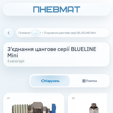
›
...
›
›
Головна
З'єднання цангове серії BLUELINE Mini
Назад
З'єднання цангове серії BLUELINE
Mini
3 категорії
Карусель
Плитки
01
02