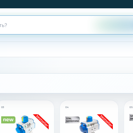
03
04
05