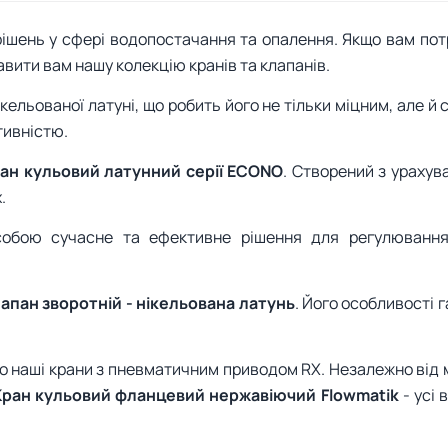
ішень у сфері водопостачання та опалення. Якщо вам потр
вити вам нашу колекцію кранів та клапанів.
кельованої латуні, що робить його не тільки міцним, але й
тивністю.
ан кульовий латунний серії ECONO
. Створений з урахув
.
обою сучасне та ефективне рішення для регулювання
апан зворотній - нікельована латунь
. Його особливості 
мо наші крани з пневматичним приводом RX. Незалежно від м
Кран кульовий фланцевий нержавіючий Flowmatik
- усі 