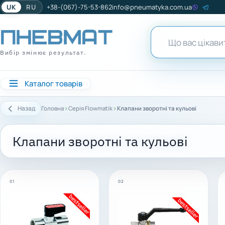
UK
RU
+38-(067)-75-53-862
info@pneumatyka.com.ua
Вибір змінює результат.
Каталог товарів
›
›
Назад
Головна
Серія Flowmatik
Клапани зворотні та кульові
Клапани зворотні та кульові
01
02