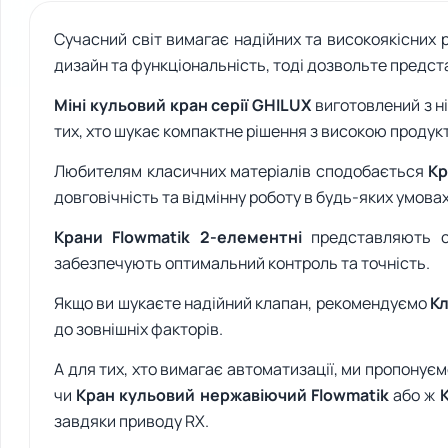
Сучасний світ вимагає надійних та високоякісних р
дизайн та функціональність, тоді дозвольте предста
Міні кульовий кран серії GHILUX
виготовлений з ні
тих, хто шукає компактне рішення з високою продук
Любителям класичних матеріалів сподобається
Кр
довговічність та відмінну роботу в будь-яких умовах
Крани Flowmatik 2-елементні
представляють с
забезпечують оптимальний контроль та точність.
Якщо ви шукаєте надійний клапан, рекомендуємо
Кл
до зовнішніх факторів.
А для тих, хто вимагає автоматизації, ми пропонує
чи
Кран кульовий нержавіючий Flowmatik
або ж
завдяки приводу RX.