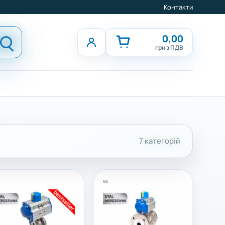
Контакти
0,00
грн з ПДВ
7 категорій
06