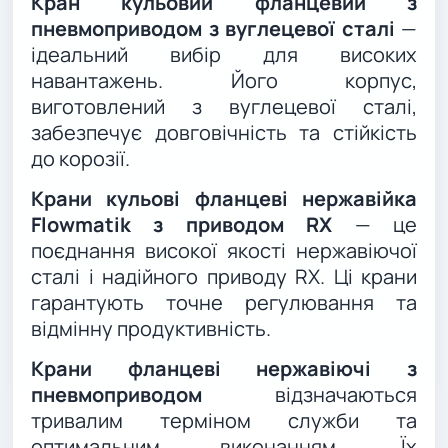
Кран кульовий фланцевий з
пневмоприводом з вуглецевої сталі
—
ідеальний вибір для високих
навантажень. Його корпус,
виготовлений з вуглецевої сталі,
забезпечує довговічність та стійкість
до корозії.
Крани кульові фланцеві нержавійка
Flowmatik з приводом RX
— це
поєднання високої якості нержавіючої
сталі і надійного приводу RX. Ці крани
гарантують точне регулювання та
відмінну продуктивність.
Крани фланцеві нержавіючі з
пневмоприводом
відзначаються
тривалим терміном служби та
оптимальним виконанням. Їх