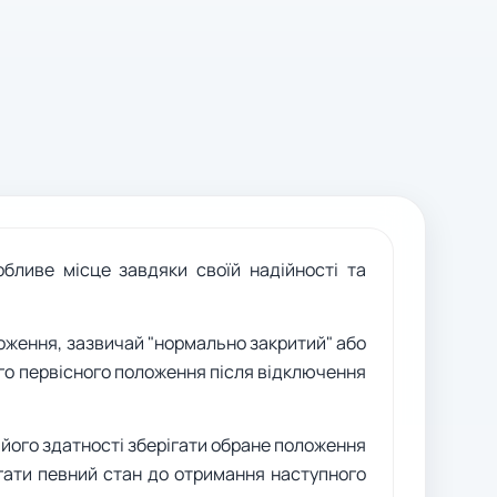
ливе місце завдяки своїй надійності та
ложення, зазвичай "нормально закритий" або
ого первісного положення після відключення
в його здатності зберігати обране положення
ігати певний стан до отримання наступного