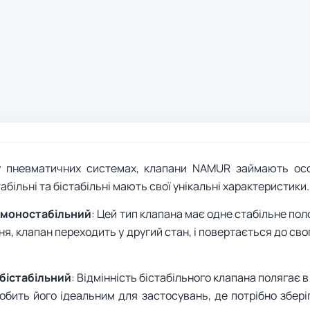
 пневматичних системах, клапани NAMUR займають особ
абільні та бістабільні мають свої унікальні характеристики.
2 моностабільний
: Цей тип клапана має одне стабільне по
ня, клапан переходить у другий стан, і повертається до св
 бістабільний
: Відмінність бістабільного клапана полягає 
робить його ідеальним для застосувань, де потрібно збер