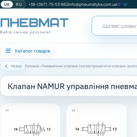
UK
RU
+38-(067)-75-53-862
info@pneumatyka.com.ua
Вибір змінює результат.
Каталог товарів
›
Назад
Головна
Пневматичні клапани та електромагнітні клапани: розп
Клапан NAMUR управління пневмат
01
02