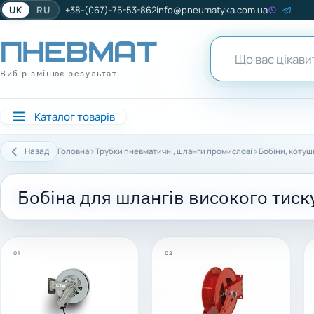
UK
RU
+38-(067)-75-53-862
info@pneumatyka.com.ua
Вибір змінює результат.
Каталог товарів
›
›
Назад
Головна
Трубки пневматичні, шланги промислові
Бобіни, котуш
Бобіна для шлангів високого тиск
01
02