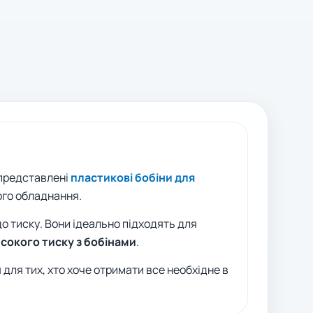
 представлені
пластикові бобіни для
ого обладнання.
до тиску. Вони ідеально підходять для
сокого тиску з бобінами
.
 для тих, хто хоче отримати все необхідне в