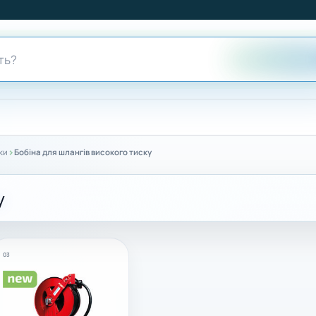
›
ки
Бобіна для шлангів високого тиску
у
03