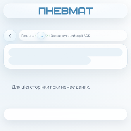
›
...
›
›
Головна
Захват кутовий серії AGK
Назад
Для цієї сторінки поки немає даних.