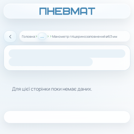
›
...
›
›
Головна
Манометр гліцеринозаповнений ø63 мм
Назад
Для цієї сторінки поки немає даних.