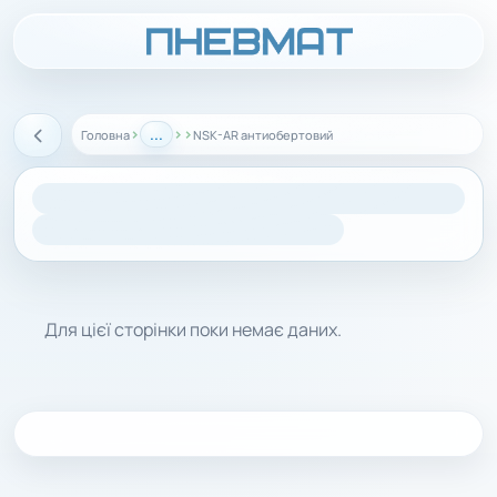
›
...
›
›
Головна
NSK-AR антиобертовий
Назад
Для цієї сторінки поки немає даних.