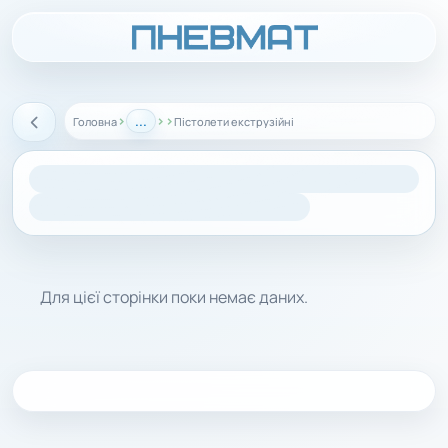
›
...
›
›
Головна
Пістолети екструзійні
Назад
Для цієї сторінки поки немає даних.